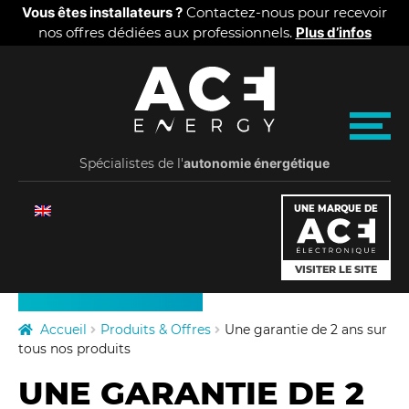
Panneau de gestion des cookies
Vous êtes installateurs ?
Contactez-nous pour recevoir
nos offres dédiées aux professionnels.
Plus d’infos
Aller
Aller
A
à
au
la
contenu
C
M
navigation
e
Spécialistes de l'
E
autonomie énergétique
n
u
PRODUITS
E
UNE MARQUE DE
TARIFS
n
VISITER LE SITE
QUI SOMMES-NOUS
e
ACTUALITÉS
Accueil
Produits & Offres
Une garantie de 2 ans sur
r
tous nos produits
UNE GARANTIE DE 2
g