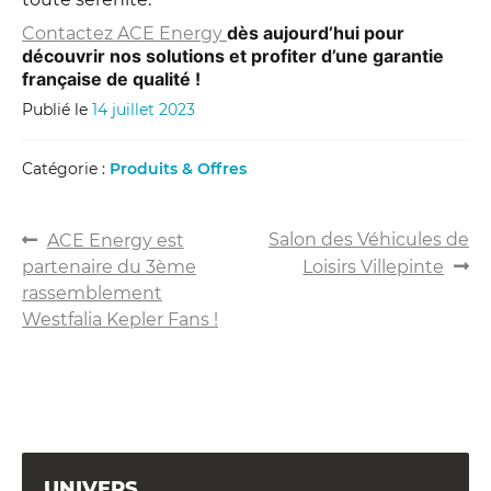
dès aujourd’hui pour
Contactez ACE Energy
découvrir nos solutions et profiter d’une garantie
française de qualité !
Publié le
14 juillet 2023
Catégorie :
Produits & Offres
NAVIGATION
Article
Article
Salon des Véhicules de
ACE Energy est
précédent :
suivant :
partenaire du 3ème
Loisirs Villepinte
DE
rassemblement
L’ARTICLE
Westfalia Kepler Fans !
UNIVERS