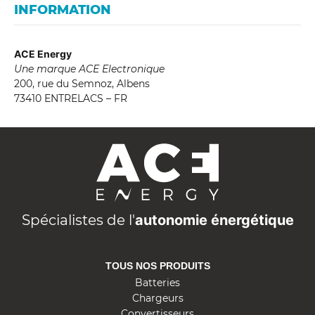
INFORMATION
ACE Energy
Une marque ACE Electronique
200, rue du Semnoz, Albens
73410 ENTRELACS – FR
A
C
E
E
n
Spécialistes de l'
autonomie énergétique
e
r
TOUS NOS PRODUITS
g
Batteries
y
Chargeurs
Convertisseurs