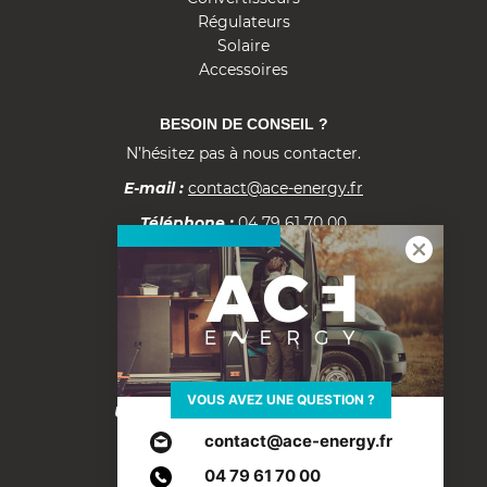
Régulateurs
Solaire
Accessoires
BESOIN DE CONSEIL ?
N’hésitez pas à nous contacter.
E-mail :
contact@ace-energy.fr
Téléphone :
04 79 61 70 00
Documentation
Fiche tarifs B2B
ACE ENERGY
VOUS AVEZ UNE QUESTION ?
Une marque d’ACE Électronique
200, rue du Semnoz, Albens
contact@ace-energy.fr
73410 ENTRELACS – FR
04 79 61 70 00