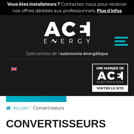
Panneau de gestion des cookies
Vous êtes installateurs ?
Contactez-nous pour recevoir
nos offres dédiées aux professionnels.
Plus d’infos
Aller
Aller
A
à
au
la
contenu
C
M
navigation
e
Spécialistes de l'
E
autonomie énergétique
n
u
PRODUITS
E
UNE MARQUE DE
TARIFS
n
VISITER LE SITE
QUI SOMMES-NOUS
e
ACTUALITÉS
Accueil
Convertisseurs
r
CONVERTISSEURS
g