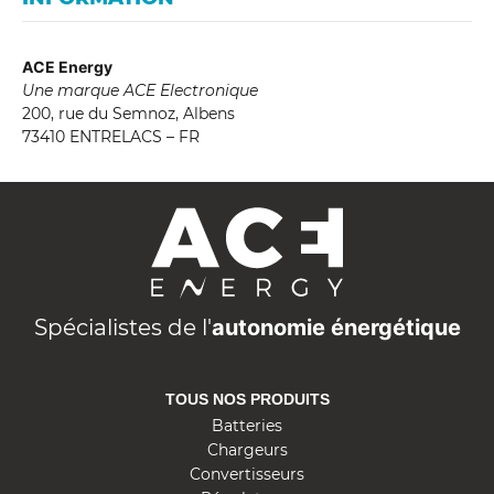
ACE Energy
Une marque ACE Electronique
200, rue du Semnoz, Albens
73410 ENTRELACS – FR
A
C
E
E
n
Spécialistes de l'
autonomie énergétique
e
r
TOUS NOS PRODUITS
g
Batteries
y
Chargeurs
Convertisseurs