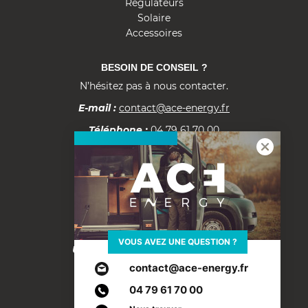
Régulateurs
Solaire
Accessoires
BESOIN DE CONSEIL ?
N’hésitez pas à nous contacter.
E-mail :
contact@ace-energy.fr
Téléphone :
04 79 61 70 00
Documentation
Fiche tarifs B2B
ACE ENERGY
VOUS AVEZ UNE QUESTION ?
Une marque d’ACE Électronique
200, rue du Semnoz, Albens
contact@ace-energy.fr
73410 ENTRELACS – FR
04 79 61 70 00
Visiter le site ACE Electronique