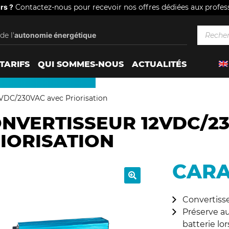
rs ?
Contactez-nous pour recevoir nos offres dédiées aux profes
Recherc
Recherche
de l'
autonomie énergétique
pour :
TARIFS
QUI SOMMES-NOUS
ACTUALITÉS
Aller
Aller
à
au
2VDC/230VAC avec Priorisation
la
contenu
NVERTISSEUR 12VDC/2
navigation
IORISATION
CARA
🔍
Convertiss
Préserve a
batterie lo