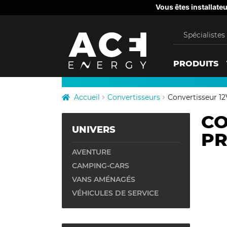
Panneau de gestion des cookies
Vous êtes installateu
Spécialistes 
A
C
PRODUITS
E
Accueil
Convertisseurs
Convertisseur 1
E
CO
UNIVERS
PR
n
AVENTURE
e
CAMPING-CARS
VANS AMÉNAGÉS
r
VÉHICULES DE SERVICE
g