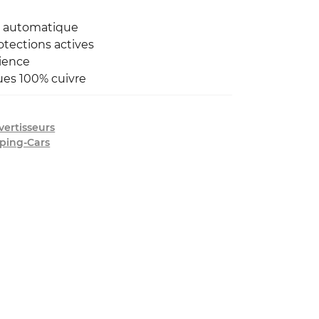
 automatique
otections actives
cience
es 100% cuivre
vertisseurs
ping-Cars