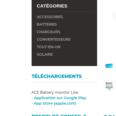
y
CATÉGORIES
ACCESSOIRES
BATTERIES
CHARGEURS
CONVERTISSEURS
TOUT-EN-UN
SOLAIRE
TÉLÉCHARGEMENTS
ACE Battery monitor Lite:
-
Application sur Google Play
-
App Store (apple.com)