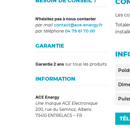
CON
BESOIN DE CONSEIL ?
Les co
N'hésitez pas à nous contacter
Total
par mail
contact@ace-energy.fr
par téléphone
04 79 61 70 00
instal
GARANTIE
INF
Garantie 2 ans
sur tous les produits
Poid
INFORMATION
Dime
ACE Energy
Puis
Une marque ACE Electronique
200, rue du Semnoz, Albens
73410 ENTRELACS – FR
TÉL