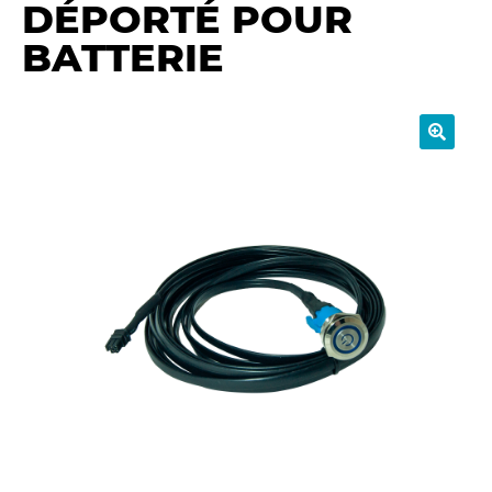
DÉPORTÉ POUR
y
BATTERIE
🔍