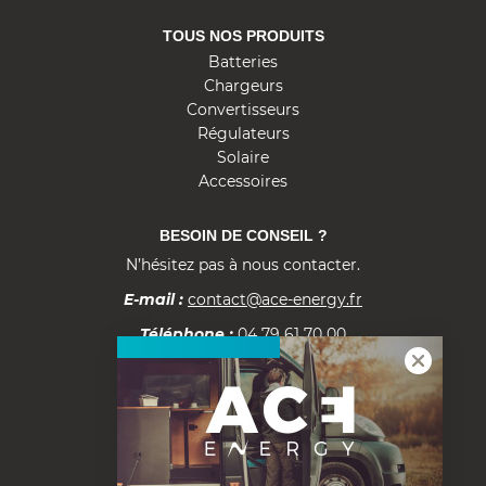
r
TOUS NOS PRODUITS
g
Batteries
y
Chargeurs
Convertisseurs
Régulateurs
Solaire
Accessoires
BESOIN DE CONSEIL ?
N’hésitez pas à nous contacter.
E-mail :
contact@ace-energy.fr
Téléphone :
04 79 61 70 00
Documentation
Fiche tarifs B2B