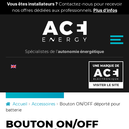
Panneau de gestion des cookies
Vous êtes installateurs ?
Contactez-nous pour recevoir
nos offres dédiées aux professionnels.
Plus d’infos
Aller
Aller
A
à
au
la
contenu
C
M
navigation
e
Spécialistes de l'
E
autonomie énergétique
n
u
PRODUITS
E
UNE MARQUE DE
TARIFS
n
VISITER LE SITE
QUI SOMMES-NOUS
e
ACTUALITÉS
Accueil
Accessoires
Bouton ON/OFF déporté pour
r
batterie
BOUTON ON/OFF
g