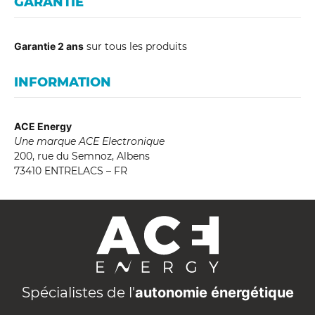
GARANTIE
Garantie 2 ans
sur tous les produits
INFORMATION
ACE Energy
Une marque ACE Electronique
200, rue du Semnoz, Albens
73410 ENTRELACS – FR
A
C
E
E
n
Spécialistes de l'
autonomie énergétique
e