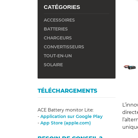
y
CATÉGORIES
ACCESSOIRES
BATTERIES
CHARGEURS
CONVERTISSEURS
TOUT-EN-UN
SOLAIRE
TÉLÉCHARGEMENTS
L’inno
ACE Battery monitor Lite:
direct
-
Application sur Google Play
l’alte
-
App Store (apple.com)
uniqu