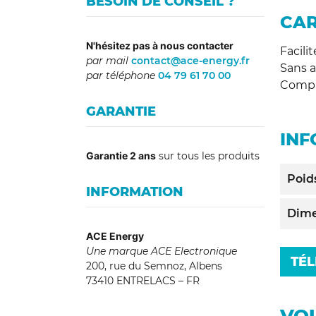
BESOIN DE CONSEIL ?
CAR
N'hésitez pas à nous contacter
Facilit
par mail
contact@ace-energy.fr
Sans a
par téléphone
04 79 61 70 00
Compa
GARANTIE
INF
Garantie 2 ans
sur tous les produits
Poid
INFORMATION
Dime
ACE Energy
Une marque ACE Electronique
TÉL
200, rue du Semnoz, Albens
73410 ENTRELACS – FR
VOU