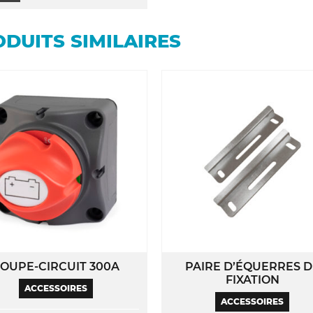
a
plusieurs
DUITS SIMILAIRES
variations.
Les
options
peuvent
être
choisies
sur
la
page
du
produit
OUPE-CIRCUIT 300A
PAIRE D’ÉQUERRES D
FIXATION
ACCESSOIRES
ACCESSOIRES