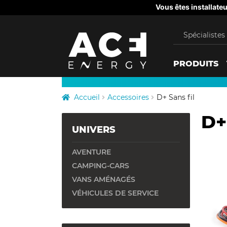
Panneau de gestion des cookies
Vous êtes installateu
Spécialistes 
A
C
PRODUITS
E
Accueil
Accessoires
D+ Sans fil
E
D+
UNIVERS
n
AVENTURE
e
CAMPING-CARS
VANS AMÉNAGÉS
r
VÉHICULES DE SERVICE
g