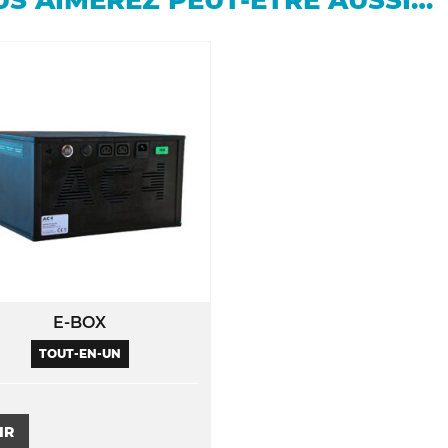
E-BOX
TOUT-EN-UN
Ce
IR
produit