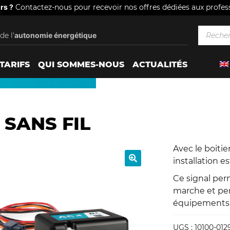
rs ?
Contactez-nous pour recevoir nos offres dédiées aux profes
Recherc
Recherche
de l'
autonomie énergétique
pour :
TARIFS
QUI SOMMES-NOUS
ACTUALITÉS
Aller
Aller
à
au
la
contenu
 SANS FIL
navigation
Avec le boitie
installation e
🔍
Ce signal per
marche et per
équipements p
UGS :
10100-012