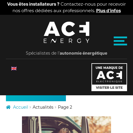
Panneau de gestion des cookies
Vous êtes installateurs ?
Contactez-nous pour recevoir
nos offres dédiées aux professionnels.
Plus d’infos
Aller
Aller
A
à
au
la
contenu
C
M
navigation
e
Spécialistes de l'
E
autonomie énergétique
n
u
PRODUITS
E
UNE MARQUE DE
TARIFS
n
VISITER LE SITE
QUI SOMMES-NOUS
e
ACTUALITÉS
Accueil
Actualités
Page 2
r
g