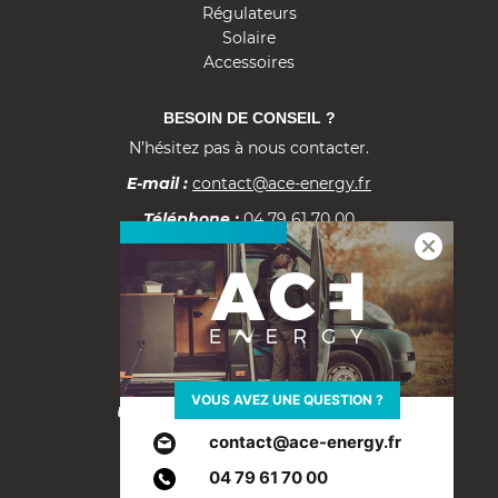
Régulateurs
Solaire
Accessoires
BESOIN DE CONSEIL ?
N’hésitez pas à nous contacter.
E-mail :
contact@ace-energy.fr
Téléphone :
04 79 61 70 00
Documentation
Fiche tarifs B2B
ACE ENERGY
VOUS AVEZ UNE QUESTION ?
Une marque d’ACE Électronique
200, rue du Semnoz, Albens
contact@ace-energy.fr
73410 ENTRELACS – FR
04 79 61 70 00
Visiter le site ACE Electronique