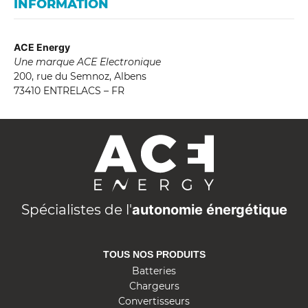
INFORMATION
ACE Energy
Une marque ACE Electronique
200, rue du Semnoz, Albens
73410 ENTRELACS – FR
A
C
E
E
n
Spécialistes de l'
autonomie énergétique
e
r
TOUS NOS PRODUITS
g
Batteries
y
Chargeurs
Convertisseurs